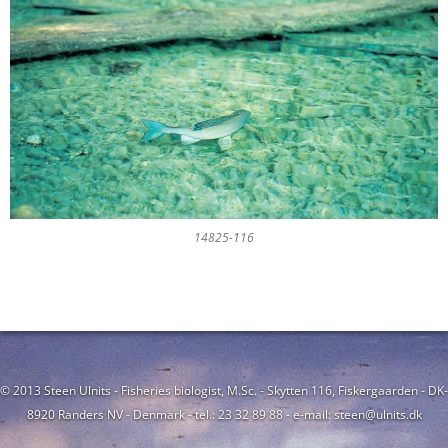
14825-116
© 2013 Steen Ulnits - Fisheries biologist, M.Sc. - Skytten 116, Fiskergaarden - DK-
8920 Randers NV - Denmark - tel.: 23 32 89 88 - e-mail: steen@ulnits.dk