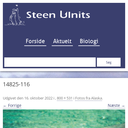
Hop til indhold
Forside
Aktuelt
Biologi
Søg
efter:
14825-116
Udgivet den
16. oktober 2022
i
,
800 × 531
i
Fotos fra Alaska
.
← Forrige
Næste →