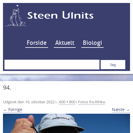
Hop til indhold
Forside
Aktuelt
Biologi
Søg
efter:
94.
Udgivet den
16. oktober 2022
i
,
600 × 800
i
Fotos fra Afrika
.
← Forrige
Næste →