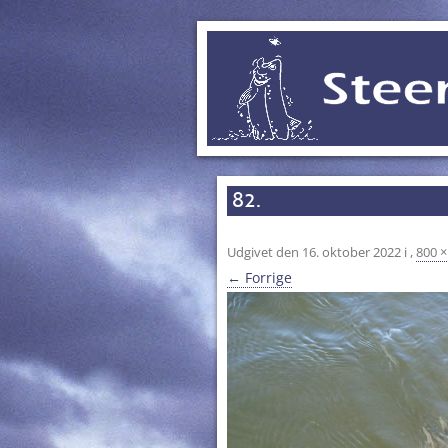
82.
Udgivet den
16. oktober 2022
i
,
800 ×
← Forrige