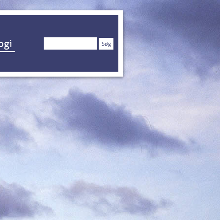
Søg
ogi
efter: