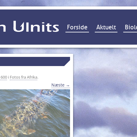
Hop til indhold
Forside
Aktuelt
Biol
 600
i
Fotos fra Afrika
.
Næste →