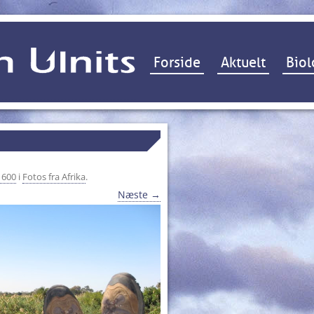
Hop til indhold
Forside
Aktuelt
Biol
 600
i
Fotos fra Afrika
.
Næste →