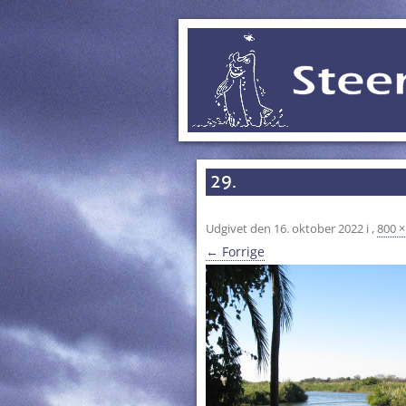
29.
Udgivet den
16. oktober 2022
i
,
800 ×
← Forrige