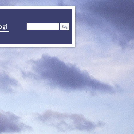
Søg
ogi
efter: