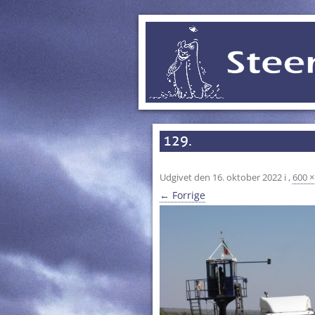
129.
Udgivet den
16. oktober 2022
i
,
600 ×
← Forrige