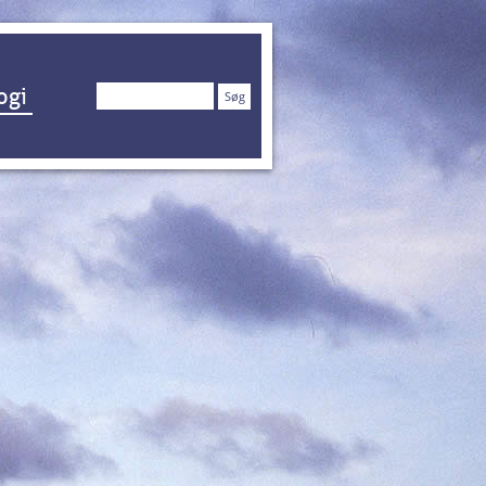
Søg
ogi
efter: