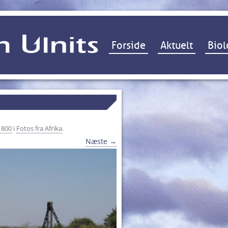
Hop til indhold
Forside
Aktuelt
Biol
 800
i
Fotos fra Afrika
.
Næste →