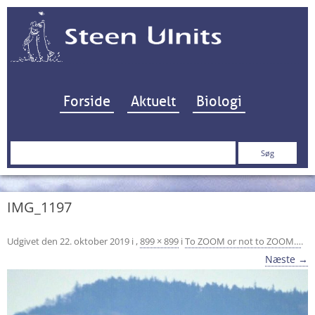
Hop til indhold
Forside
Aktuelt
Biologi
Søg
efter:
IMG_1197
Udgivet den
22. oktober 2019
i
,
899 × 899
i
To ZOOM or not to ZOOM…
.
Næste →