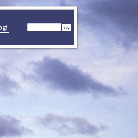
Søg
ogi
efter: