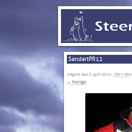
SandartPR12
Udgivet den
5. april 2013
i
,
390 × 293
← Forrige