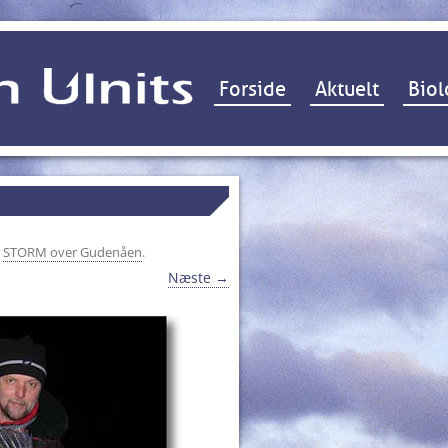
Hop til indhold
Forside
Aktuelt
Biol
i
STORM over Gudenåen
.
Næste →