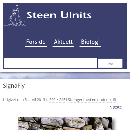
Hop til indhold
Forside
Aktuelt
Biologi
Søg
efter:
SignaFly
Udgivet den
5. april 2013
i
,
390 × 245
i
Stænger med en underskrift
.
Næste →