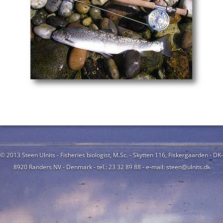
© 2013 Steen Ulnits - Fisheries biologist, M.Sc. - Skytten 116, Fiskergaarden - DK-
8920 Randers NV - Denmark - tel.: 23 32 89 88 - e-mail: steen@ulnits.dk