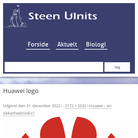
Hop til indhold
Forside
Aktuelt
Biologi
Søg
efter:
Huawei logo
Udgivet den
31. december 2022
i
,
2172 × 2032
i
Huawei – en
sikkerhedsrisiko?
.