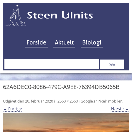
Hop til indhold
Forside
Aktuelt
Biologi
Søg
efter:
62A6DEC0-8086-479C-A9EE-76394DB5065B
Udgivet den
20. februar 2020
i
,
2560 × 2560
i
Google’s “Pixel” mobiler
.
← Forrige
Næste →