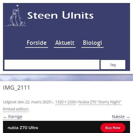
Hop til indhold
Forside
Aktuelt
Biologi
Søg
efter:
IMG_2111
Udgivet den
22. marts 2025
i
,
1320 × 2339
i
Nubia Z70 “Starry Night”
limited edition
.
← Forrige
Næste →