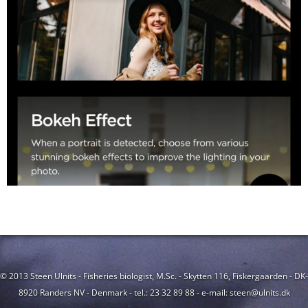
© 2013 Steen Ulnits - Fisheries biologist, M.Sc. - Skytten 116, Fiskergaarden - DK-
8920 Randers NV - Denmark - tel.: 23 32 89 88 - e-mail: steen@ulnits.dk