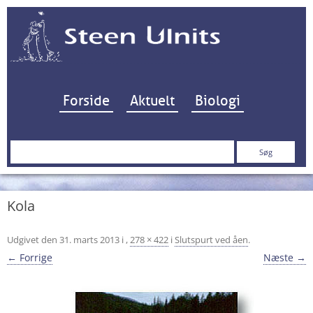
Hop til indhold
Forside
Aktuelt
Biologi
Søg
efter:
Kola
Udgivet den
31. marts 2013
i
,
278 × 422
i
Slutspurt ved åen
.
← Forrige
Næste →