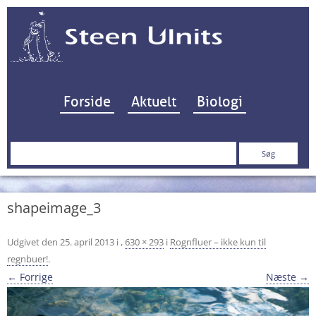
Hop til indhold
Forside
Aktuelt
Biologi
Søg
efter:
shapeimage_3
Udgivet den
25. april 2013
i
,
630 × 293
i
Rognfluer – ikke kun til
regnbuer!
.
← Forrige
Næste →