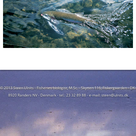
© 2013 Steen Ulnits - Fisheries biologist, M.Sc. - Skytten 116, Fiskergaarden - DK-
8920 Randers NV - Denmark - tel.: 23 32 89 88 - e-mail: steen@ulnits.dk