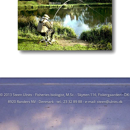
© 2013 Steen Ulnits - Fisheries biologist, M.Sc. - Skytten 116, Fiskergaarden - DK-
8920 Randers NV - Denmark - tel.: 23 32 89 88 - e-mail: steen@ulnits.dk