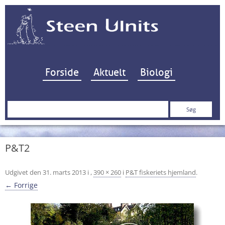
Hop til indhold
Forside
Aktuelt
Biologi
Søg
efter:
P&T2
Udgivet den
31. marts 2013
i
,
390 × 260
i
P&T fiskeriets hjemland
.
← Forrige