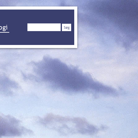
Søg
ogi
efter: