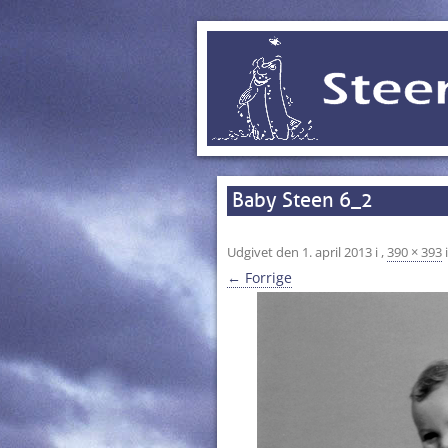
Baby Steen 6_2
Udgivet den
1. april 2013
i
,
390 × 393
← Forrige