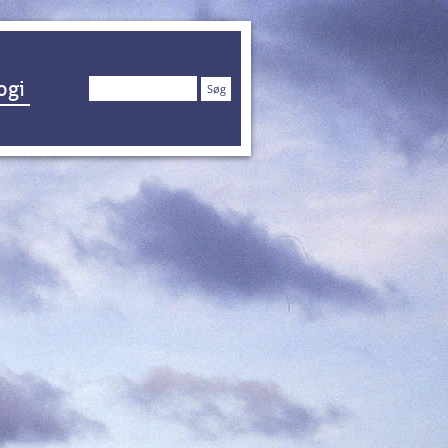
Søg
ogi
efter: