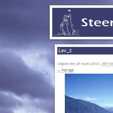
Lav_2
Udgivet den
29. marts 2013
i
,
390 × 6
← Forrige