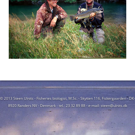
© 2013 Steen Ulnits - Fisheries biologist, M.Sc. - Skytten 116, Fiskergaarden - DK-
8920 Randers NV - Denmark - tel.: 23 32 89 88 - e-mail: steen@ulnits.dk