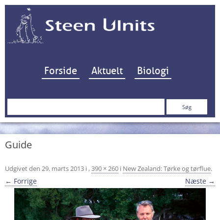
Hop til indhold
Forside
Aktuelt
Biologi
Søg
efter:
Guide
Udgivet den
29. marts 2013
i
,
390 × 260
i
New Zealand: Tørke og tørflue
.
← Forrige
Næste →