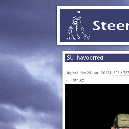
SU_havoerred
Udgivet den
24. april 2013
i
,
621 × 78
← Forrige