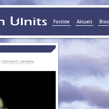
Hop til indhold
Forside
Aktuelt
Biol
7
i
Natmænd i natmørke
.