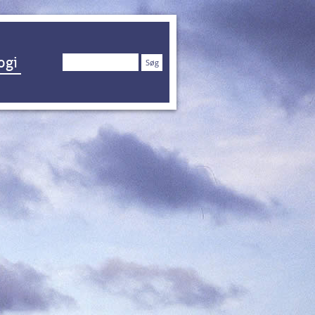
Søg
ogi
efter: