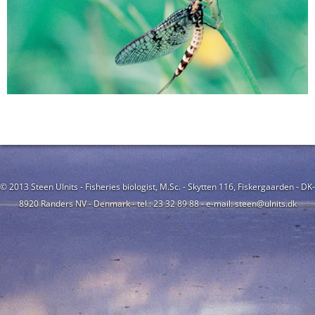
© 2013 Steen Ulnits - Fisheries biologist, M.Sc. - Skytten 116, Fiskergaarden - DK-
8920 Randers NV - Denmark - tel.: 23 32 89 88 - e-mail: steen@ulnits.dk