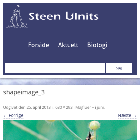
Hop til indhold
Forside
Aktuelt
Biologi
Søg
efter:
shapeimage_3
Udgivet den
25. april 2013
i
,
630 × 293
i
Majfluer – i juni
.
← Forrige
Næste →