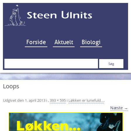
Hop til indhold
Forside
Aktuelt
Biologi
Søg
efter:
Loops
Udgivet den
1. april 2013
i
,
393 × 595
i
Løkken er lunefuld…
.
Næste →