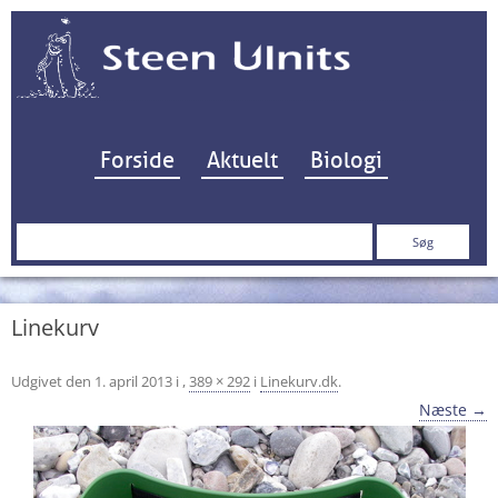
Hop til indhold
Forside
Aktuelt
Biologi
Søg
efter:
Linekurv
Udgivet den
1. april 2013
i
,
389 × 292
i
Linekurv.dk
.
Næste →