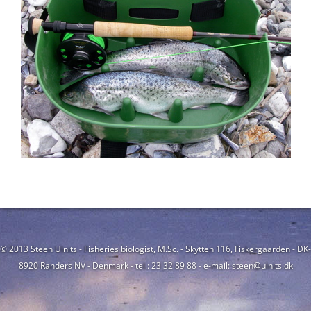
© 2013 Steen Ulnits - Fisheries biologist, M.Sc. - Skytten 116, Fiskergaarden - DK-
8920 Randers NV - Denmark - tel.: 23 32 89 88 - e-mail: steen@ulnits.dk