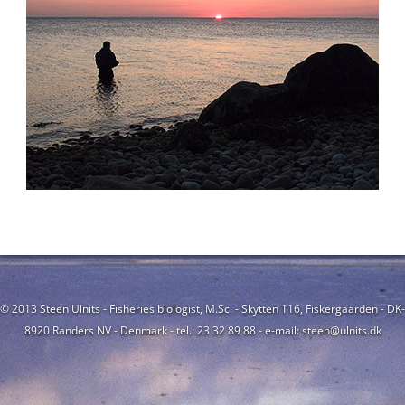
© 2013 Steen Ulnits - Fisheries biologist, M.Sc. - Skytten 116, Fiskergaarden - DK-
8920 Randers NV - Denmark - tel.: 23 32 89 88 - e-mail: steen@ulnits.dk