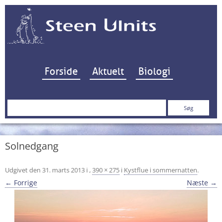
Hop til indhold
Forside
Aktuelt
Biologi
Søg
efter:
Solnedgang
Udgivet den
31. marts 2013
i
,
390 × 275
i
Kystflue i sommernatten
.
← Forrige
Næste →