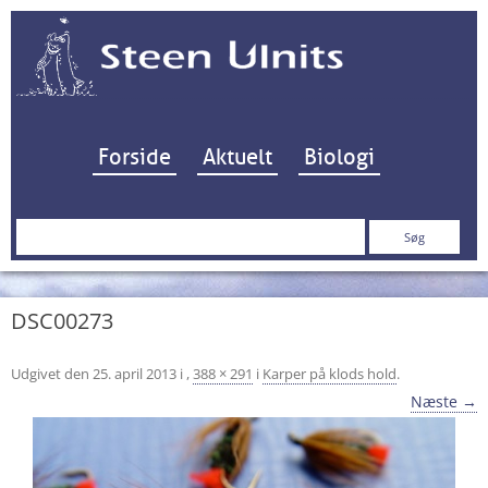
Hop til indhold
Forside
Aktuelt
Biologi
Søg
efter:
DSC00273
Udgivet den
25. april 2013
i
,
388 × 291
i
Karper på klods hold
.
Næste →