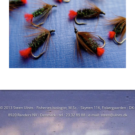
© 2013 Steen Ulnits - Fisheries biologist, M.Sc. - Skytten 116, Fiskergaarden - DK-
8920 Randers NV - Denmark - tel.: 23 32 89 88 - e-mail: steen@ulnits.dk