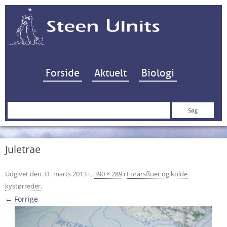
Hop til indhold
Forside
Aktuelt
Biologi
Søg
efter:
Juletrae
Udgivet den
31. marts 2013
i
,
390 × 289
i
Forårsfluer og kolde
kystørreder
.
← Forrige