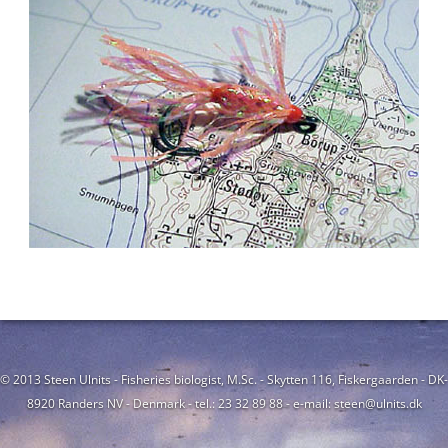
© 2013 Steen Ulnits - Fisheries biologist, M.Sc. - Skytten 116, Fiskergaarden - DK-
8920 Randers NV - Denmark - tel.: 23 32 89 88 - e-mail: steen@ulnits.dk