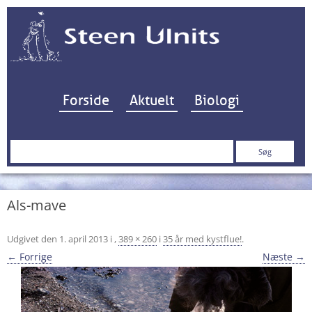
Hop til indhold
Forside
Aktuelt
Biologi
Søg
efter:
Als-mave
Udgivet den
1. april 2013
i
,
389 × 260
i
35 år med kystflue!
.
← Forrige
Næste →