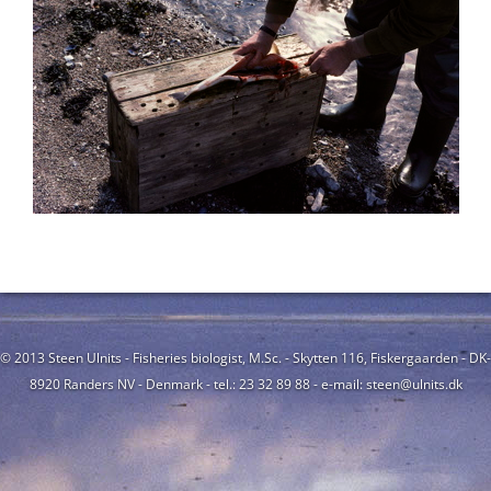
© 2013 Steen Ulnits - Fisheries biologist, M.Sc. - Skytten 116, Fiskergaarden - DK-
8920 Randers NV - Denmark - tel.: 23 32 89 88 - e-mail: steen@ulnits.dk