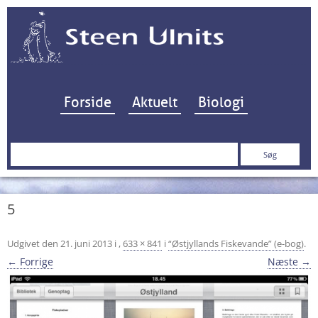
Hop til indhold
Forside
Aktuelt
Biologi
Søg
efter:
5
Udgivet den
21. juni 2013
i
,
633 × 841
i
“Østjyllands Fiskevande” (e-bog)
.
← Forrige
Næste →