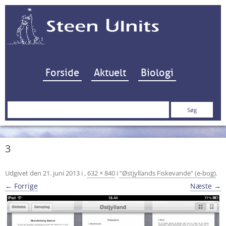
Hop til indhold
Forside
Aktuelt
Biologi
Søg
efter:
3
Udgivet den
21. juni 2013
i
,
632 × 840
i
“Østjyllands Fiskevande” (e-bog)
.
← Forrige
Næste →