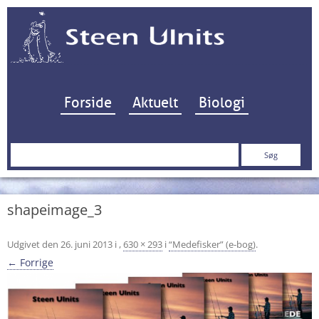
Hop til indhold
Forside
Aktuelt
Biologi
Søg
efter:
shapeimage_3
Udgivet den
26. juni 2013
i
,
630 × 293
i
“Medefisker” (e-bog)
.
← Forrige