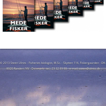
© 2013 Steen Ulnits - Fisheries biologist, M.Sc. - Skytten 116, Fiskergaarden - DK-
8920 Randers NV - Denmark - tel.: 23 32 89 88 - e-mail: steen@ulnits.dk