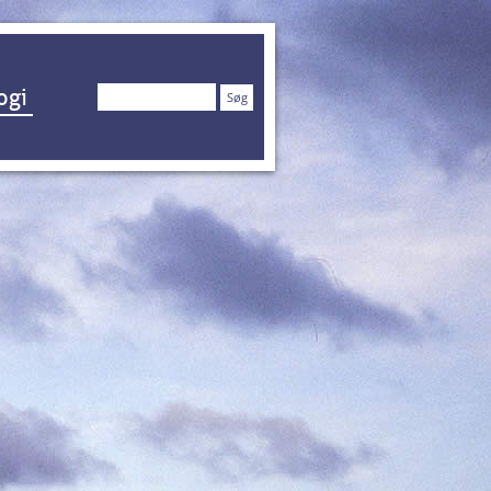
Søg
ogi
efter: