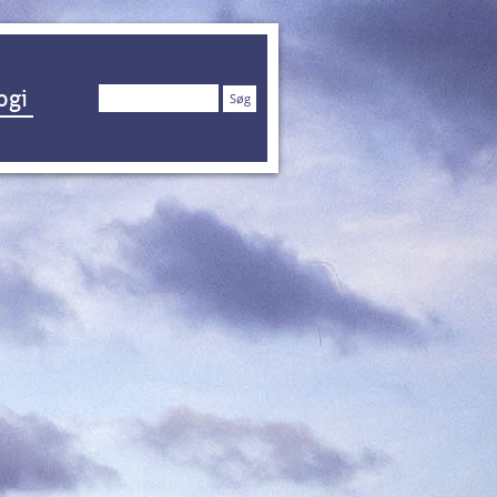
Søg
ogi
efter: