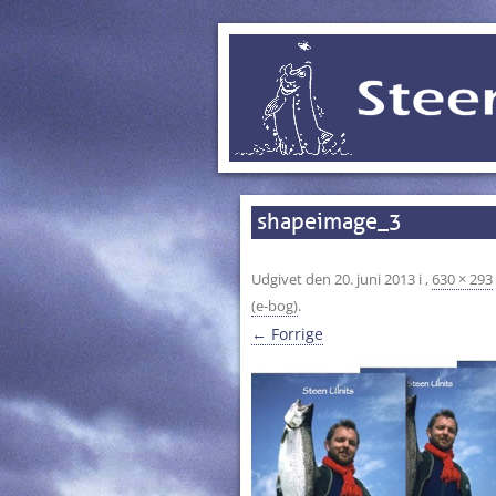
shapeimage_3
Udgivet den
20. juni 2013
i
,
630 × 293
(e-bog)
.
← Forrige