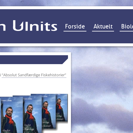
Hop til indhold
Forside
Aktuelt
Biol
i
“Absolut Sandfærdige Fiskehistorier”