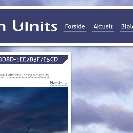
Hop til indhold
Forside
Aktuelt
Biol
-8D8D-1EE2B3F7E5CD
560
i
Vindmøller og vingesus
.
Næste →