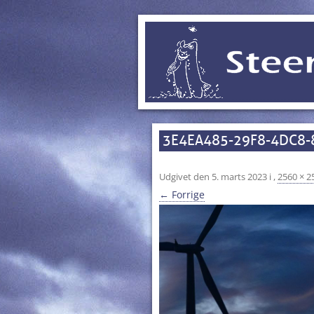
3E4EA485-29F8-4DC8
Udgivet den
5. marts 2023
i
,
2560 × 2
← Forrige