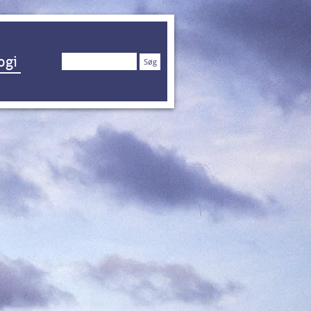
Søg
ogi
efter: