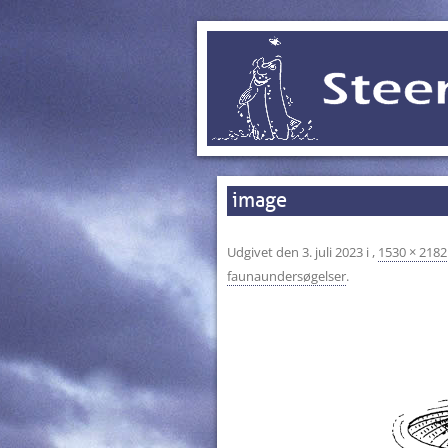
image
Udgivet den
3. juli 2023
i
,
1530 × 2182
faunaundersøgelser
.