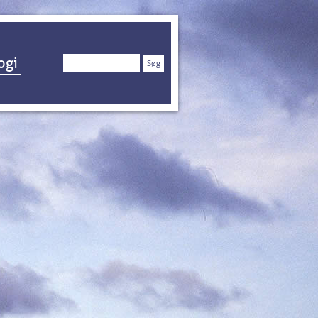
Søg
ogi
efter: