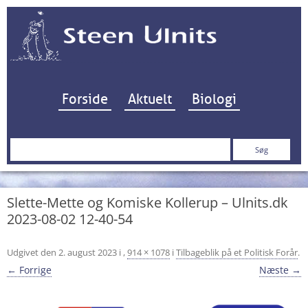
Hop til indhold
Forside
Aktuelt
Biologi
Søg
efter:
Slette-Mette og Komiske Kollerup – Ulnits.dk
2023-08-02 12-40-54
Udgivet den
2. august 2023
i
,
914 × 1078
i
Tilbageblik på et Politisk Forår
.
← Forrige
Næste →