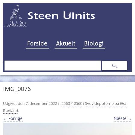
Hop til indhold
Forside
Aktuelt
Biologi
Søg
efter:
IMG_0076
Udgivet den
7. december 2022
i
,
2560 × 2560
i
Svovldepoterne på Øst-
Rønland
.
← Forrige
Næste →