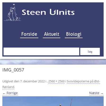
Hop til indhold
Forside
Aktuelt
Biologi
Søg
efter:
IMG_0057
Udgivet den
7. december 2022
i
,
2560 × 2560
i
Svovldepoterne på Øst-
Rønland
.
← Forrige
Næste →