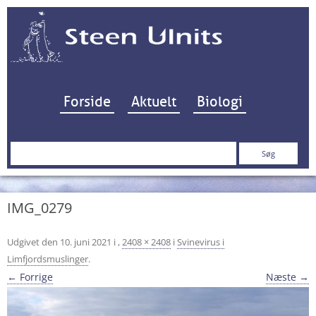
Hop til indhold
Forside
Aktuelt
Biologi
Søg
efter:
IMG_0279
Udgivet den
10. juni 2021
i
,
2408 × 2408
i
Svinevirus i
Limfjordsmuslinger
.
← Forrige
Næste →