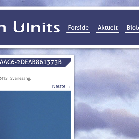
Hop til indhold
Forside
Aktuelt
Biol
-AAC6-2DEAB861373B
2413
i
Svanesang
.
Næste →