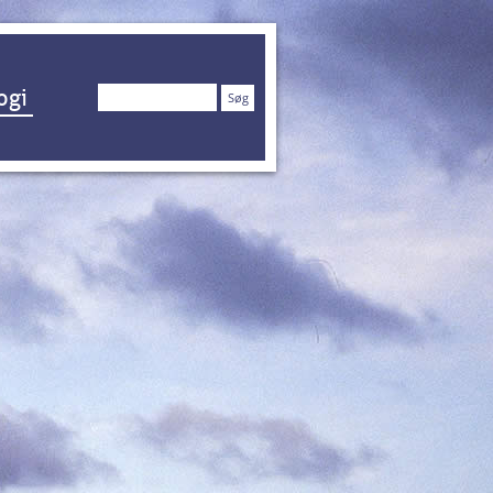
Søg
ogi
efter: