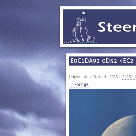
E0C1DA92-0D52-4EC2
Udgivet den
13. marts 2023
i
,
2413 × 
← Forrige