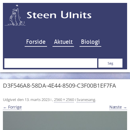
Hop til indhold
Forside
Aktuelt
Biologi
Søg
efter:
D3F546A8-58DA-4E44-8509-C3F00B1EF7FA
Udgivet den
13. marts 2023
i
,
2560 × 2560
i
Svanesang
.
← Forrige
Næste →