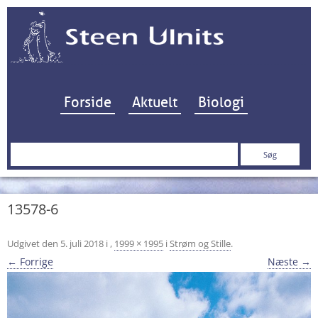
Hop til indhold
Forside
Aktuelt
Biologi
Søg
efter:
13578-6
Udgivet den
5. juli 2018
i
,
1999 × 1995
i
Strøm og Stille
.
← Forrige
Næste →