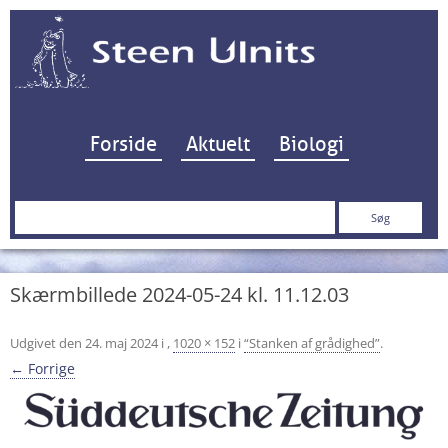
Hop til indhold
Forside
Aktuelt
Biologi
Søg
efter:
Skærmbillede 2024-05-24 kl. 11.12.03
Udgivet den
24. maj 2024
i
,
1020 × 152
i
“Stanken af grådighed”
.
← Forrige