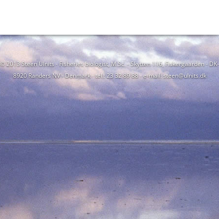
© 2013 Steen Ulnits - Fisheries biologist, M.Sc. - Skytten 116, Fiskergaarden - DK-
8920 Randers NV - Denmark - tel.: 23 32 89 88 - e-mail: steen@ulnits.dk