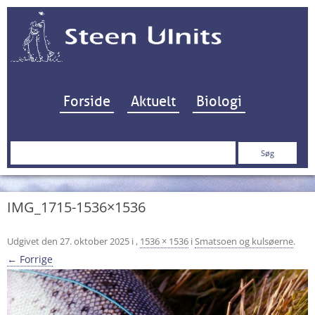
Hop til indhold
Forside
Aktuelt
Biologi
Søg
efter:
IMG_1715-1536×1536
Udgivet den
27. oktober 2025
i
,
1536 × 1536
i
Smatsoen og kulsøerne
.
← Forrige