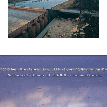
© 2013 Steen Ulnits - Fisheries biologist, M.Sc. - Skytten 116, Fiskergaarden - DK-
8920 Randers NV - Denmark - tel.: 23 32 89 88 - e-mail: steen@ulnits.dk