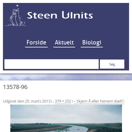
Hop til indhold
Forside
Aktuelt
Biologi
Søg
efter:
13578-96
Udgivet den
25. marts 2013
i
,
379 × 252
i
– Skjern Å eller Femern Bælt?
.