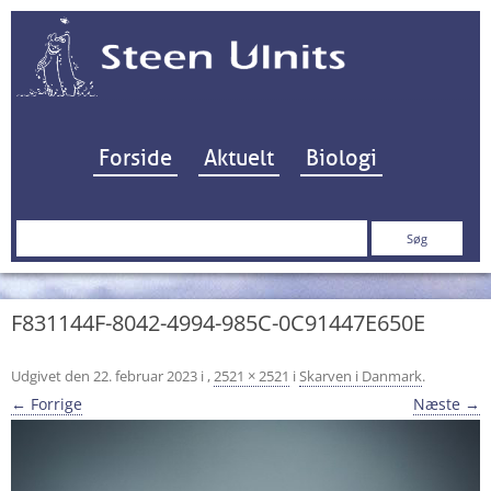
Hop til indhold
Forside
Aktuelt
Biologi
Søg
efter:
F831144F-8042-4994-985C-0C91447E650E
Udgivet den
22. februar 2023
i
,
2521 × 2521
i
Skarven i Danmark
.
← Forrige
Næste →