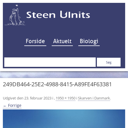
Hop til indhold
Forside
Aktuelt
Biologi
Søg
efter:
249DB464-25E2-4988-8415-A89FE4F63381
Udgivet den
23. februar 2023
i
,
1950 × 1950
i
Skarven i Danmark
.
← Forrige