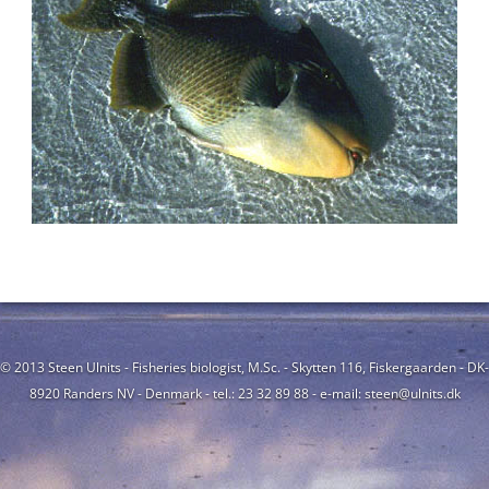
© 2013 Steen Ulnits - Fisheries biologist, M.Sc. - Skytten 116, Fiskergaarden - DK-
8920 Randers NV - Denmark - tel.: 23 32 89 88 - e-mail: steen@ulnits.dk