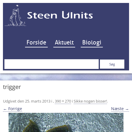
Hop til indhold
Forside
Aktuelt
Biologi
Søg
efter:
trigger
Udgivet den
25. marts 2013
i
,
390 × 270
i
Sikke nogen bisser!
.
← Forrige
Næste →