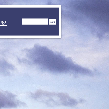
Søg
ogi
efter: