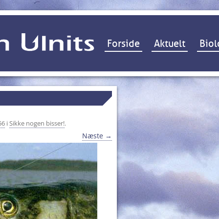
Hop til indhold
Forside
Aktuelt
Biol
56
i
Sikke nogen bisser!
.
Næste →