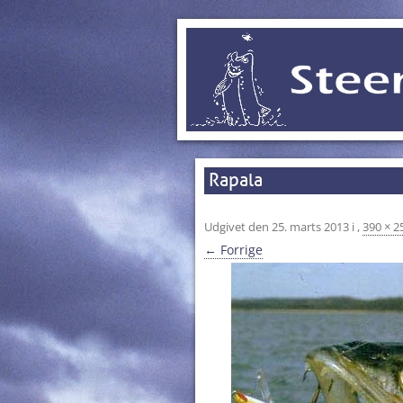
Rapala
Udgivet den
25. marts 2013
i
,
390 × 2
← Forrige