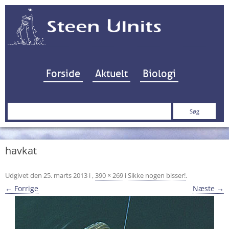
Hop til indhold
Forside
Aktuelt
Biologi
Søg
efter:
havkat
Udgivet den
25. marts 2013
i
,
390 × 269
i
Sikke nogen bisser!
.
← Forrige
Næste →