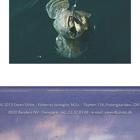
© 2013 Steen Ulnits - Fisheries biologist, M.Sc. - Skytten 116, Fiskergaarden - DK-
8920 Randers NV - Denmark - tel.: 23 32 89 88 - e-mail: steen@ulnits.dk