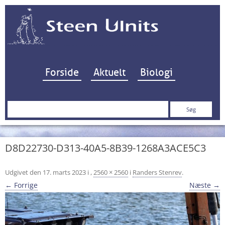
Hop til indhold
Forside
Aktuelt
Biologi
Søg
efter:
D8D22730-D313-40A5-8B39-1268A3ACE5C3
Udgivet den
17. marts 2023
i
,
2560 × 2560
i
Randers Stenrev
.
← Forrige
Næste →