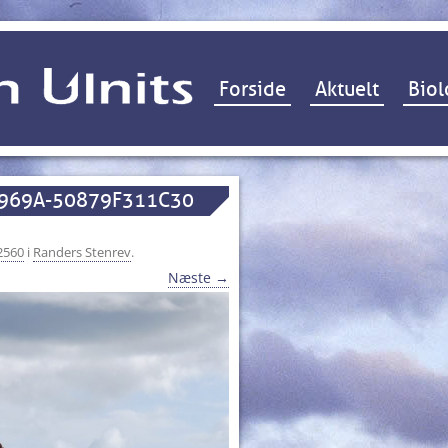
Hop til indhold
Forside
Aktuelt
Biol
-969A-50879F311C30
2560
i
Randers Stenrev
.
Næste →