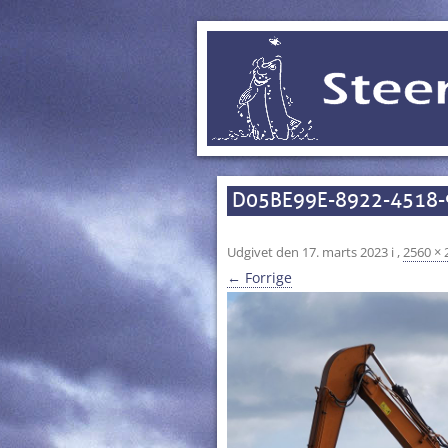
D05BE99E-8922-4518
Udgivet den
17. marts 2023
i
,
2560 × 
← Forrige