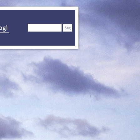
Søg
ogi
efter: