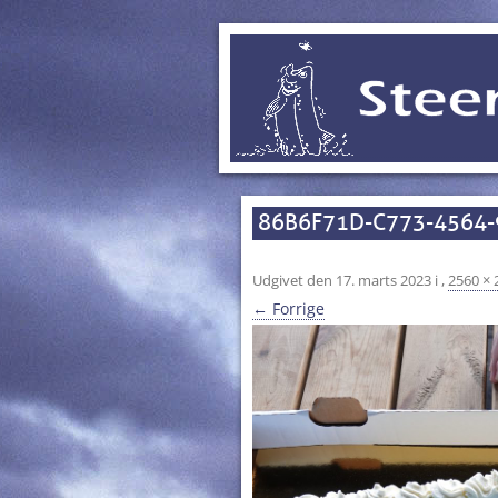
86B6F71D-C773-4564
Udgivet den
17. marts 2023
i
,
2560 × 
← Forrige