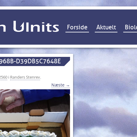
Hop til indhold
Forside
Aktuelt
Biol
-968B-D39DB5C7648E
2560
i
Randers Stenrev
.
Næste →