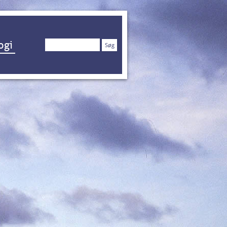
Søg
ogi
efter: